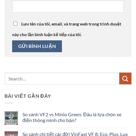
Lưu tên của tôi, email, và trang web trong trình duyệt
này cho lần bình luận kế tiếp của tôi.
BÀI VIẾT GẦN ĐÂY
So sánh VF2 vs Minio Green: Đâu là lựa chọn xe
27
điện thông minh cho bạn?
Th7
Không
có
So sánh chi tiết các đời VinFast VF 8: Eco, Plus, Lux
bình
20