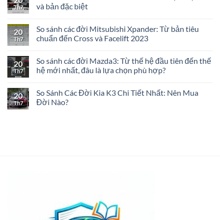
luận
và bản đặc biệt
Th7
ở
So
Không
sánh
có
So sánh các đời Mitsubishi Xpander: Từ bản tiêu
VF2
bình
20
vs
luận
chuẩn đến Cross và Facelift 2023
Th7
Minio
ở
Green:
So
Không
Đâu
sánh
có
So sánh các đời Mazda3: Từ thế hệ đầu tiên đến thế
là
chi
bình
20
lựa
tiết
luận
hệ mới nhất, đâu là lựa chọn phù hợp?
Th7
chọn
các
ở
xe
đời
So
Không
điện
VinFast
sánh
có
So Sánh Các Đời Kia K3 Chi Tiết Nhất: Nên Mua
thông
VF
các
bình
20
minh
8:
đời
luận
Đời Nào?
Th7
cho
Eco,
Mitsubishi
ở
bạn?
Plus,
Xpander:
So
Không
Lux
Từ
sánh
có
và
bản
các
bình
bản
tiêu
đời
luận
đặc
chuẩn
Mazda3:
ở
biệt
đến
Từ
So
Cross
thế
Sánh
và
hệ
Các
Facelift
đầu
Đời
2023
tiên
Kia
đến
K3
thế
Chi
hệ
Tiết
mới
Nhất:
nhất,
Nên
đâu
Mua
là
Đời