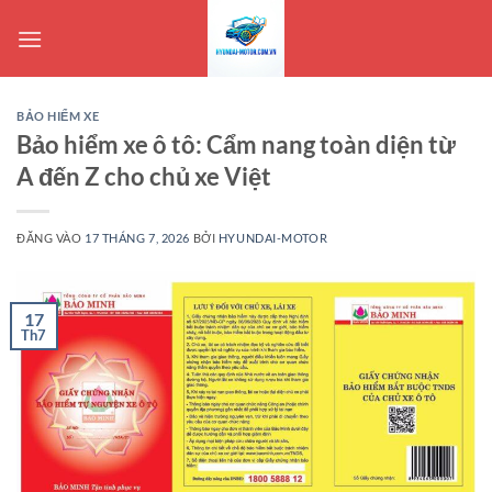
Bỏ
qua
nội
dung
BẢO HIỂM XE
Bảo hiểm xe ô tô: Cẩm nang toàn diện từ
A đến Z cho chủ xe Việt
ĐĂNG VÀO
17 THÁNG 7, 2026
BỞI
HYUNDAI-MOTOR
17
Th7