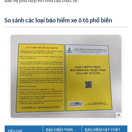
bảo vệ phù hợp với nhu cầu thực tế.
So sánh các loại bảo hiểm xe ô tô phổ biến
BẢO HIỂM TNDS
BẢO HIỂM VẬT CHẤT
TIÊU CHÍ