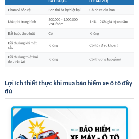
BẮT BUỘC
(THÂN VỎ)
Phạm vi bảo vệ
Bên thứ ba bị thiệt hại
Chính xe của bạn
500.000 – 1.000.000
Mức phí trung bình
1.4% – 2.0% giá trị xe/năm
VNĐ/năm
Bắt buộc theo luật
Có
Không
Bồi thường khi mất
Không
Có (tùy điều khoản)
cắp
Bồi thường thiệt hại
Không
Có (thường bao gồm)
do thiên tai
Lợi ích thiết thực khi mua bảo hiểm xe ô tô đầy
đủ