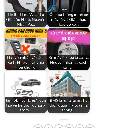
Tie Rod End Wear Là
Ổ khóa thông minh xe
Gì? Dấu Hiệu, Nguyên
máy là gì? Giải pháp
Nhân Và…
bảo vệ xe…
Nguyên nhân và cách
Xe máy ổ khóa bị cứng:
xử lý khi xe máy chìa
Nguyên nhân và cách
khóa không…
xử lý…
Immobilizer là gì? Toàn
BMS là gì? Giải mã hệ
tập về hệ thống chống
thống quản lý tòa nhà
trộm…
thông…